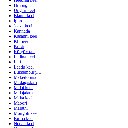
Heebrea keel
Hmong
Ungari keel
Islandi keel
Igbo
Jaava keel
Kannada
Kasahhi keel
Khmeeri
Kurdi
Kõrgõzstan
Ladina keel
Läti
Leedu keel
Luksemburgi ..
Makedoonia
Madagaskari
Malai keel
Malajalami
Malta keel
Maoori
Marathi
Mongoli keel
Birma keel
Nepali keel