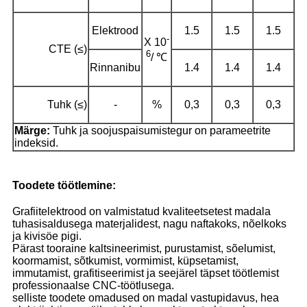
Elektrood
1.5
1.5
1.5
-
X 10
CTE (≤)
6
/ ℃
Rinnanibu
1.4
1.4
1.4
Tuhk (≤)
-
%
0,3
0,3
0,3
Märge:
Tuhk ja soojuspaisumistegur on parameetrite
indeksid.
Toodete töötlemine:
Grafiitelektrood on valmistatud kvaliteetsetest madala
tuhasisaldusega materjalidest, nagu naftakoks, nõelkoks
ja kivisöe pigi.
Pärast tooraine kaltsineerimist, purustamist, sõelumist,
koormamist, sõtkumist, vormimist, küpsetamist,
immutamist, grafitiseerimist ja seejärel täpset töötlemist
professionaalse CNC-töötlusega.
selliste toodete omadused on madal vastupidavus, hea