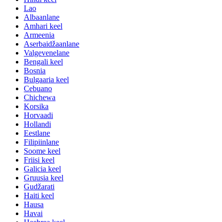
Lao
Albaanlane
Amhari keel
Armeenia
Aserbaidžaanlane
Valgevenelane
Bengali keel
Bosnia
Bulgaaria keel
Cebuano
Chichewa
Korsika
Horvaadi
Hollandi
Eestlane
Filipiinlane
Soome keel
Friisi keel
Galicia keel
Gruusia keel
Gudžarati
Haiti keel
Hausa
Havai