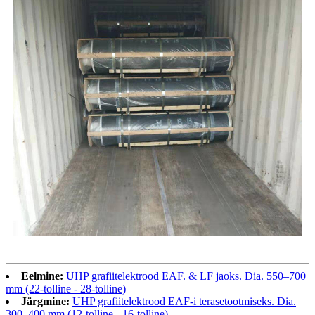
Eelmine:
UHP grafiitelektrood EAF. & LF jaoks. Dia. 550–700
mm (22-tolline - 28-tolline)
Järgmine:
UHP grafiitelektrood EAF-i terasetootmiseks. Dia.
300–400 mm (12-tolline - 16-tolline)