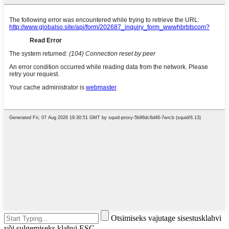
Otsimiseks vajutage sisestusklahvi
või sulgemiseks klahvi ESC