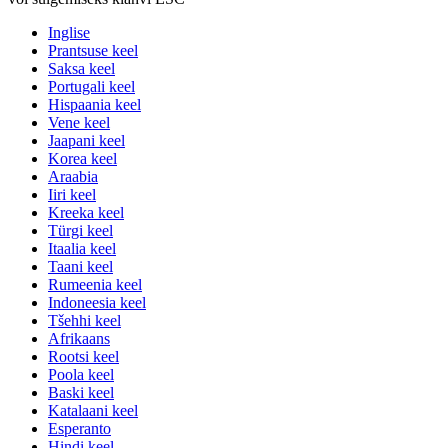
Inglise
Prantsuse keel
Saksa keel
Portugali keel
Hispaania keel
Vene keel
Jaapani keel
Korea keel
Araabia
Iiri keel
Kreeka keel
Türgi keel
Itaalia keel
Taani keel
Rumeenia keel
Indoneesia keel
Tšehhi keel
Afrikaans
Rootsi keel
Poola keel
Baski keel
Katalaani keel
Esperanto
Hindi keel