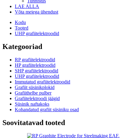
Tunnistus
LAE ALLA
Võta meiega ühendust
Kodu
Tooted
UHP grafiitelektroodid
Kategooriad
RP grafiitelektroodid
HP grafiitelektroodid
SHP grafiitelektroodid
UHP grafiitelektroodid
Immutatud grafiitelektroodid
Grafiit süsinikplokid
Grafiithelbe pulber
Grafiitelektroodi jäägid
Süsinik naftakoks
Kohandatud grafiit süsiniku osad
Soovitatavad tooted