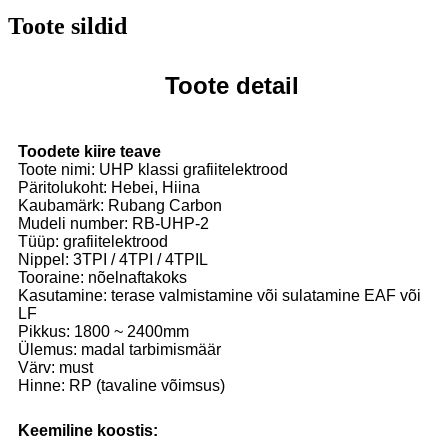
Toote sildid
Toote detail
Toodete kiire teave
Toote nimi: UHP klassi grafiitelektrood
Päritolukoht: Hebei, Hiina
Kaubamärk: Rubang Carbon
Mudeli number: RB-UHP-2
Tüüp: grafiitelektrood
Nippel: 3TPI / 4TPI / 4TPIL
Tooraine: nõelnaftakoks
Kasutamine: terase valmistamine või sulatamine EAF või
LF
Pikkus: 1800 ~ 2400mm
Ülemus: madal tarbimismäär
Värv: must
Hinne: RP (tavaline võimsus)
Keemiline koostis: