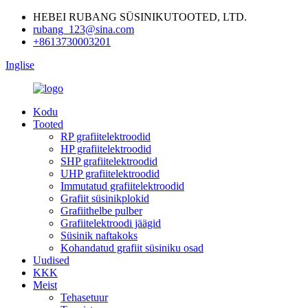
HEBEI RUBANG SÜSINIKUTOOTED, LTD.
rubang_123@sina.com
+8613730003201
Inglise
Kodu
Tooted
RP grafiitelektroodid
HP grafiitelektroodid
SHP grafiitelektroodid
UHP grafiitelektroodid
Immutatud grafiitelektroodid
Grafiit süsinikplokid
Grafiithelbe pulber
Grafiitelektroodi jäägid
Süsinik naftakoks
Kohandatud grafiit süsiniku osad
Uudised
KKK
Meist
Tehasetuur