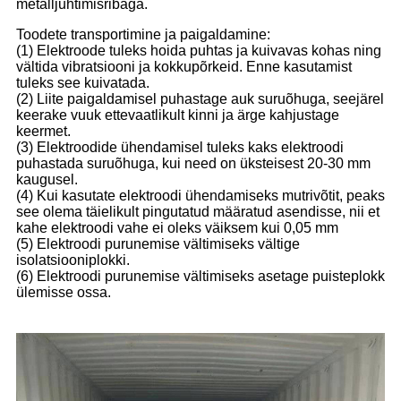
metalljuhtimisribaga.
Toodete transportimine ja paigaldamine:
(1) Elektroode tuleks hoida puhtas ja kuivavas kohas ning
vältida vibratsiooni ja kokkupõrkeid. Enne kasutamist
tuleks see kuivatada.
(2) Liite paigaldamisel puhastage auk suruõhuga, seejärel
keerake vuuk ettevaatlikult kinni ja ärge kahjustage
keermet.
(3) Elektroodide ühendamisel tuleks kaks elektroodi
puhastada suruõhuga, kui need on üksteisest 20-30 mm
kaugusel.
(4) Kui kasutate elektroodi ühendamiseks mutrivõtit, peaks
see olema täielikult pingutatud määratud asendisse, nii et
kahe elektroodi vahe ei oleks väiksem kui 0,05 mm
(5) Elektroodi purunemise vältimiseks vältige
isolatsiooniplokki.
(6) Elektroodi purunemise vältimiseks asetage puisteplokk
ülemisse ossa.