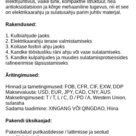
elektrijuhtivus, väike tuhk, kompaktne struktuur, hea
antioksüdatsioon ja kõrge mehaaniline tugevus, nii et see
on elektrikaarahju ja sulatusahju parim juhtiv materjal.
Rakendused:
1. Kulbiahjude jaoks
2. Elektrikaarahju terase valmistamiseks
3. Kollase fosfori ahju jaoks
4. Kandke tööstusliku räni ahju või vase sulatamiseks.
5. Kandke kulpahjudes ja muudes sulatamisprotsessides
rafineerimise täpsustamiseks
Äritingimused:
Hinnad ja tarnetingimused: FOB, CFR, CIF, EXW, DDP
Maksevaluuta: USD, EUR, JPY, CAD, CNY, AUS
Maksetingimused: T / T, L / C, D / PD / A, Western Union,
sularaha
Sadama laadimine: XINGANG VÕI QINGDAO, Hiina
Pakendi üksikasjad:
Pakendatud puitkastidesse / lattimisse ja seotud