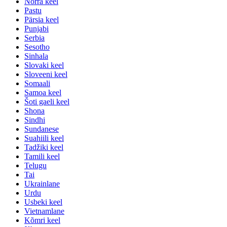
Norra keel
Pastu
Pärsia keel
Punjabi
Serbia
Sesotho
Sinhala
Slovaki keel
Sloveeni keel
Somaali
Samoa keel
Šoti gaeli keel
Shona
Sindhi
Sundanese
Suahiili keel
Tadžiki keel
Tamili keel
Telugu
Tai
Ukrainlane
Urdu
Usbeki keel
Vietnamlane
Kõmri keel