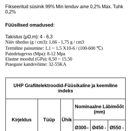
Fikseeritud süsinik 99% Min lenduv aine 0,2% Max. Tuhk
0,2%
Füüsilised omadused:
Takistus (μΩ.m): 4 - 6,3
Näiv tihedus (g / cm3): 1,66 - 1,75 g / cm3
Termiline paisumine: 1,1 ~ 1,5 X10-6 / (100-600 ℃)
Paindetugevus (Mpa): 8-12 Mpa
Elastne moodul (GPa): 8,50 ~ 15,50
Praegune kandevõime: 32-55KA
UHP
Grafiitelektroodid
-Füüsikaline ja keemiline
indeks
Nominaalne
Läbimõõt
(mm)
Kirjeldus
Tüüp
Ühik
Ø
300–
Ø
450 -
Ø
550 -