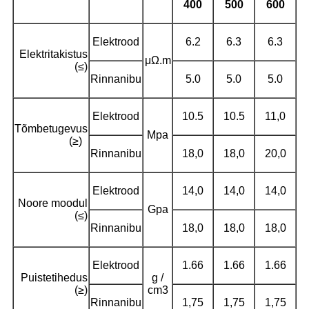
400
500
600
Elektrood
6.2
6.3
6.3
Elektritakistus
μΩ.m
(≤)
Rinnanibu
5.0
5.0
5.0
Elektrood
10.5
10.5
11,0
Tõmbetugevus
Mpa
(≥)
Rinnanibu
18,0
18,0
20,0
Elektrood
14,0
14,0
14,0
Noore moodul
Gpa
(≤)
Rinnanibu
18,0
18,0
18,0
Elektrood
1.66
1.66
1.66
Puistetihedus
g /
(≥)
cm3
Rinnanibu
1,75
1,75
1,75