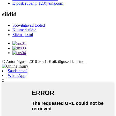
E-post: rubang_123@sina.com
sildid
Soovitatavad tooted
Kuumad sildid
Sitemap.xml
© Autoriõigus - 2010-2021: Kõik õigused kaitstud.
Saada email
WhatsApp
x