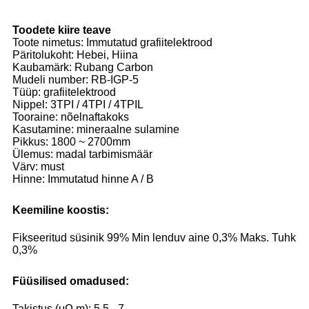
Toodete kiire teave
Toote nimetus: Immutatud grafiitelektrood
Päritolukoht: Hebei, Hiina
Kaubamärk: Rubang Carbon
Mudeli number: RB-IGP-5
Tüüp: grafiitelektrood
Nippel: 3TPI / 4TPI / 4TPIL
Tooraine: nõelnaftakoks
Kasutamine: mineraalne sulamine
Pikkus: 1800 ~ 2700mm
Ülemus: madal tarbimismäär
Värv: must
Hinne: Immutatud hinne A / B
Keemiline koostis:
Fikseeritud süsinik 99% Min lenduv aine 0,3% Maks. Tuhk
0,3%
Füüsilised omadused:
Takistus (μΩ.m): 5,5 - 7