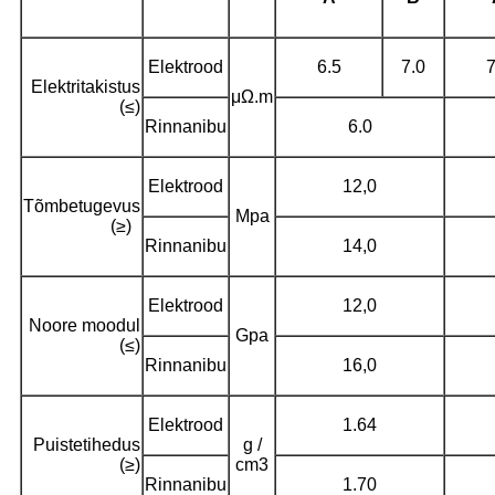
Elektrood
6.5
7.0
7
Elektritakistus
μΩ.m
(≤)
Rinnanibu
6.0
Elektrood
12,0
Tõmbetugevus
Mpa
(≥)
Rinnanibu
14,0
Elektrood
12,0
Noore moodul
Gpa
(≤)
Rinnanibu
16,0
Elektrood
1.64
Puistetihedus
g /
(≥)
cm3
Rinnanibu
1.70