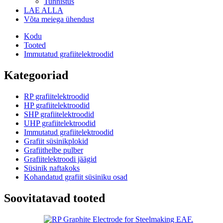
Tunnistus
LAE ALLA
Võta meiega ühendust
Kodu
Tooted
Immutatud grafiitelektroodid
Kategooriad
RP grafiitelektroodid
HP grafiitelektroodid
SHP grafiitelektroodid
UHP grafiitelektroodid
Immutatud grafiitelektroodid
Grafiit süsinikplokid
Grafiithelbe pulber
Grafiitelektroodi jäägid
Süsinik naftakoks
Kohandatud grafiit süsiniku osad
Soovitatavad tooted