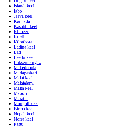
Ungari keel
Islandi keel
Igbo
Jaava keel
Kannada
Kasahhi keel
Khmeeri
Kurdi
Kõrgõzstan
Ladina keel
Läti
Leedu keel
Luksemburgi ..
Makedoonia
Madagaskari
Malai keel
Malajalami
Malta keel
Maoori
Marathi
Mongoli keel
Birma keel
Nepali keel
Norra keel
Pastu