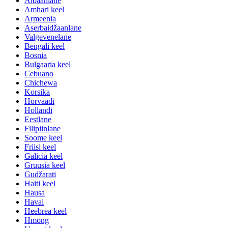
Albaanlane
Amhari keel
Armeenia
Aserbaidžaanlane
Valgevenelane
Bengali keel
Bosnia
Bulgaaria keel
Cebuano
Chichewa
Korsika
Horvaadi
Hollandi
Eestlane
Filipiinlane
Soome keel
Friisi keel
Galicia keel
Gruusia keel
Gudžarati
Haiti keel
Hausa
Havai
Heebrea keel
Hmong