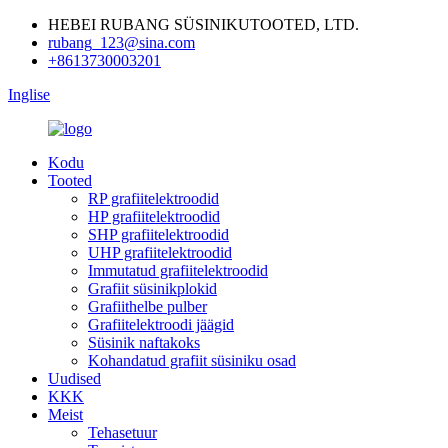
HEBEI RUBANG SÜSINIKUTOOTED, LTD.
rubang_123@sina.com
+8613730003201
Inglise
Kodu
Tooted
RP grafiitelektroodid
HP grafiitelektroodid
SHP grafiitelektroodid
UHP grafiitelektroodid
Immutatud grafiitelektroodid
Grafiit süsinikplokid
Grafiithelbe pulber
Grafiitelektroodi jäägid
Süsinik naftakoks
Kohandatud grafiit süsiniku osad
Uudised
KKK
Meist
Tehasetuur