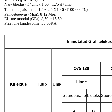
Näiv tihedus (g / cm3): 1,60 - 1,75 g / cm3
Termiline paisumine: 1,5 ~ 2,5 X10-6 / (100-600 ℃)
Paindetugevus (Mpa): 8-12 Mpa
Elastne moodul (GPa): 8,50 ~ 15,50
Praegune kandevõime: 35-55KA
Immutatud
Grafiitelekt
Ø
75-130
Hinne
Kirjeldus
Tüüp
Ühik
Suurepärane
Esiteks
Suure
A
B