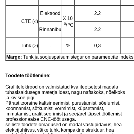
Elektrood
2.2
-
X 10
CTE (≤)
6
/ ℃
Rinnanibu
2.2
Tuhk (≥)
-
%
0,3
Märge:
Tuhk ja soojuspaisumistegur on parameetrite indeks
Toodete töötlemine:
Grafiitelektrood on valmistatud kvaliteetsetest madala
tuhasisaldusega materjalidest, nagu naftakoks, nõelkoks
ja kivisöe pigi.
Pärast tooraine kaltsineerimist, purustamist, sõelumist,
koormamist, sõtkumist, vormimist, küpsetamist,
immutamist, grafitiseerimist ja seejärel täpset töötlemist
professionaalse CNC-töötlusega.
selliste toodete omadused on madal vastupidavus, hea
elektrijuhtivus, väike tuhk, kompaktne struktuur, hea