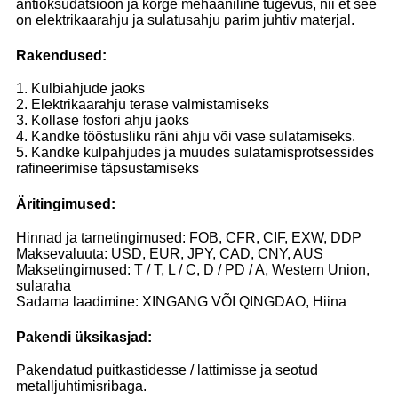
antioksüdatsioon ja kõrge mehaaniline tugevus, nii et see
on elektrikaarahju ja sulatusahju parim juhtiv materjal.
Rakendused:
1. Kulbiahjude jaoks
2. Elektrikaarahju terase valmistamiseks
3. Kollase fosfori ahju jaoks
4. Kandke tööstusliku räni ahju või vase sulatamiseks.
5. Kandke kulpahjudes ja muudes sulatamisprotsessides
rafineerimise täpsustamiseks
Äritingimused:
Hinnad ja tarnetingimused: FOB, CFR, CIF, EXW, DDP
Maksevaluuta: USD, EUR, JPY, CAD, CNY, AUS
Maksetingimused: T / T, L / C, D / PD / A, Western Union,
sularaha
Sadama laadimine: XINGANG VÕI QINGDAO, Hiina
Pakendi üksikasjad:
Pakendatud puitkastidesse / lattimisse ja seotud
metalljuhtimisribaga.