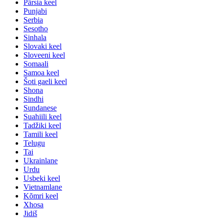
Pärsia keel
Punjabi
Serbia
Sesotho
Sinhala
Slovaki keel
Sloveeni keel
Somaali
Samoa keel
Šoti gaeli keel
Shona
Sindhi
Sundanese
Suahiili keel
Tadžiki keel
Tamili keel
Telugu
Tai
Ukrainlane
Urdu
Usbeki keel
Vietnamlane
Kõmri keel
Xhosa
Jidiš