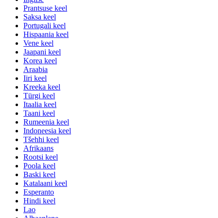
Prantsuse keel
Saksa keel
Portugali keel
Hispaania keel
Vene keel
Jaapani keel
Korea keel
Araabia
Iiri keel
Kreeka keel
Türgi keel
Itaalia keel
Taani keel
Rumeenia keel
Indoneesia keel
Tšehhi keel
Afrikaans
Rootsi keel
Poola keel
Baski keel
Katalaani keel
Esperanto
Hindi keel
Lao