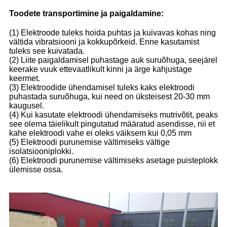
Toodete transportimine ja paigaldamine:
(1) Elektroode tuleks hoida puhtas ja kuivavas kohas ning
vältida vibratsiooni ja kokkupõrkeid. Enne kasutamist
tuleks see kuivatada.
(2) Liite paigaldamisel puhastage auk suruõhuga, seejärel
keerake vuuk ettevaatlikult kinni ja ärge kahjustage
keermet.
(3) Elektroodide ühendamisel tuleks kaks elektroodi
puhastada suruõhuga, kui need on üksteisest 20-30 mm
kaugusel.
(4) Kui kasutate elektroodi ühendamiseks mutrivõtit, peaks
see olema täielikult pingutatud määratud asendisse, nii et
kahe elektroodi vahe ei oleks väiksem kui 0,05 mm
(5) Elektroodi purunemise vältimiseks vältige
isolatsiooniplokki.
(6) Elektroodi purunemise vältimiseks asetage puisteplokk
ülemisse ossa.