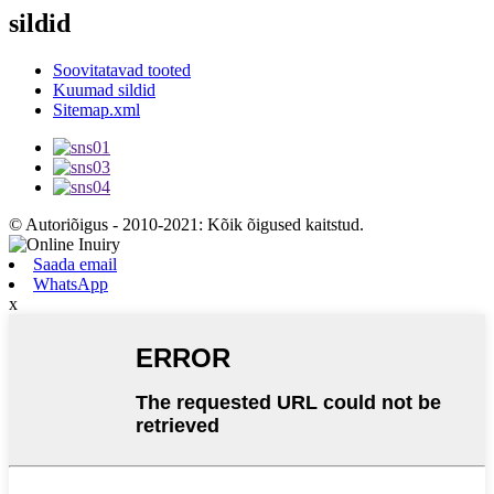
sildid
Soovitatavad tooted
Kuumad sildid
Sitemap.xml
© Autoriõigus - 2010-2021: Kõik õigused kaitstud.
Saada email
WhatsApp
x