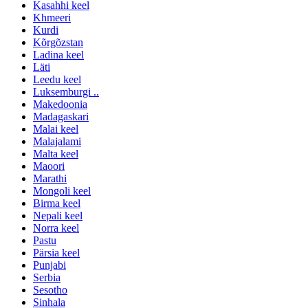
Kasahhi keel
Khmeeri
Kurdi
Kõrgõzstan
Ladina keel
Läti
Leedu keel
Luksemburgi ..
Makedoonia
Madagaskari
Malai keel
Malajalami
Malta keel
Maoori
Marathi
Mongoli keel
Birma keel
Nepali keel
Norra keel
Pastu
Pärsia keel
Punjabi
Serbia
Sesotho
Sinhala