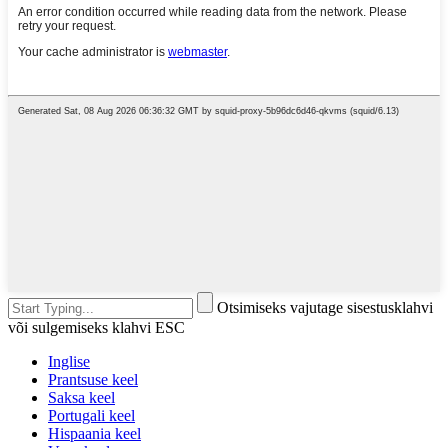
Otsimiseks vajutage sisestusklahvi
või sulgemiseks klahvi ESC
Inglise
Prantsuse keel
Saksa keel
Portugali keel
Hispaania keel