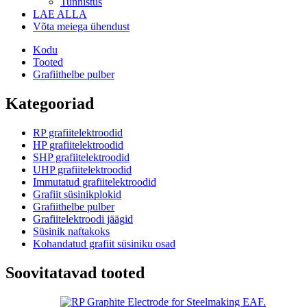
Tunnistus
LAE ALLA
Võta meiega ühendust
Kodu
Tooted
Grafiithelbe pulber
Kategooriad
RP grafiitelektroodid
HP grafiitelektroodid
SHP grafiitelektroodid
UHP grafiitelektroodid
Immutatud grafiitelektroodid
Grafiit süsinikplokid
Grafiithelbe pulber
Grafiitelektroodi jäägid
Süsinik naftakoks
Kohandatud grafiit süsiniku osad
Soovitatavad tooted