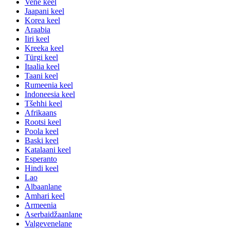
Vene keel
Jaapani keel
Korea keel
Araabia
Iiri keel
Kreeka keel
Türgi keel
Itaalia keel
Taani keel
Rumeenia keel
Indoneesia keel
Tšehhi keel
Afrikaans
Rootsi keel
Poola keel
Baski keel
Katalaani keel
Esperanto
Hindi keel
Lao
Albaanlane
Amhari keel
Armeenia
Aserbaidžaanlane
Valgevenelane