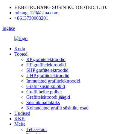
HEBEI RUBANG SÜSINIKUTOOTED, LTD.
rubang_123@sina.com
+8613730003201
Inglise
Kodu
Tooted
RP grafiitelektroodid
HP grafiitelektroodid
SHP grafiitelektroodid
UHP grafiitelektroodid
Immutatud grafiitelektroodid
Grafiit süsinikplokid
Grafiithelbe pulber
Grafiitelektroodi jäägid
Süsinik naftakoks
Kohandatud grafiit süsiniku osad
Uudised
KKK
Meist
Tehasetuur