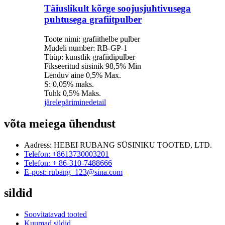
Täiuslikult kõrge soojusjuhtivusega
puhtusega grafiitpulber
Toote nimi: grafiithelbe pulber
Mudeli number: RB-GP-1
Tüüp: kunstlik grafiidipulber
Fikseeritud süsinik 98,5% Min
Lenduv aine 0,5% Max.
S: 0,05% maks.
Tuhk 0,5% Maks.
järelepärimine
detail
võta meiega ühendust
Aadress: HEBEI RUBANG SÜSINIKU TOOTED, LTD.
Telefon: +8613730003201
Telefon: + 86-310-7488666
E-post: rubang_123@sina.com
sildid
Soovitatavad tooted
Kuumad sildid