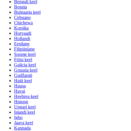
Bengali keel
Bosnia
Bulgaaria keel
Cebuano
Chichewa
Korsika
Horvaadi
Hollandi
Eestlane
Filipiinlane
Soome keel
Friisi keel
Galicia keel
Gruusia keel
Gudžarati
Haiti keel
Hausa
Havai
Heebrea keel
Hmong
Ungari keel
Islandi keel
Igbo
Jaava keel
Kannada