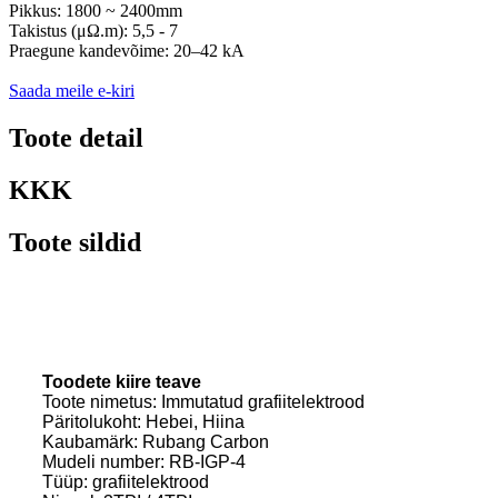
Pikkus: 1800 ~ 2400mm
Takistus (μΩ.m): 5,5 - 7
Praegune kandevõime: 20–42 kA
Saada meile e-kiri
Toote detail
KKK
Toote sildid
Toodete kiire teave
Toote nimetus: Immutatud grafiitelektrood
Päritolukoht: Hebei, Hiina
Kaubamärk: Rubang Carbon
Mudeli number: RB-IGP-4
Tüüp: grafiitelektrood