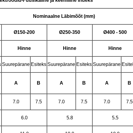
lektroodid
-Füüsikaline ja keemiline indeks
Nominaalne
Läbimõõt (mm)
Ø
150-200
Ø
250-350
Ø
400 - 500
Hinne
Hinne
Hinne
s
Suurepärane
Esiteks
Suurepärane
Esiteks
Suurepärane
Esite
A
B
A
B
A
B
7.0
7.5
7.0
7.5
7.0
7.5
6.0
5.8
5.5