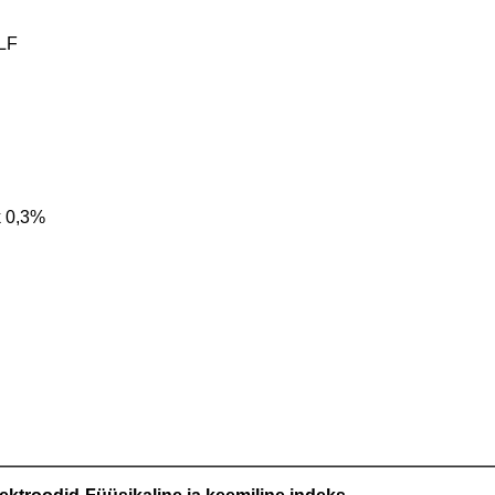
 LF
k 0,3%