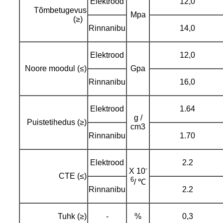
Elektrood
12,0
Tõmbetugevus
Mpa
(≥)
Rinnanibu
14,0
Elektrood
12,0
Noore moodul (≤)
Gpa
Rinnanibu
16,0
Elektrood
1.64
g /
Puistetihedus (≥)
cm3
Rinnanibu
1.70
Elektrood
2.2
-
X 10
CTE (≤)
6
/ ℃
Rinnanibu
2.2
Tuhk (≥)
-
%
0,3