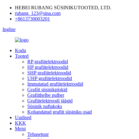
HEBEI RUBANG SÜSINIKUTOOTED, LTD.
rubang_123@sina.com
+8613730003201
Inglise
Kodu
Tooted
RP grafiitelektroodid
HP grafiitelektroodid
SHP grafiitelektroodid
UHP grafiitelektroodid
Immutatud grafiitelektroodid
Grafiit süsinikplokid
Grafiithelbe pulber
Grafiitelektroodi jäägid
Süsinik naftakoks
Kohandatud grafiit süsiniku osad
Uudised
KKK
Meist
Tehasetuur