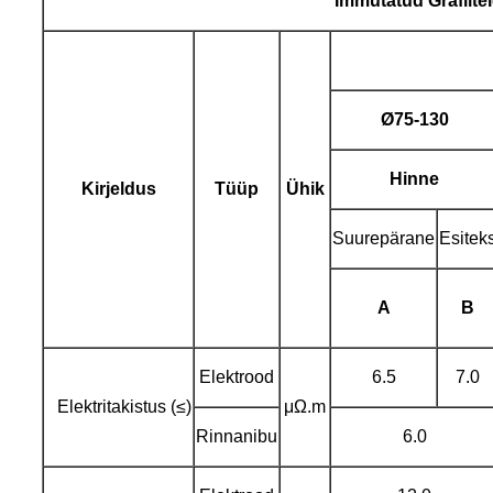
Immutatud
Grafiite
Ø
75-130
Hinne
Kirjeldus
Tüüp
Ühik
Suurepärane
Esitek
A
B
Elektrood
6.5
7.0
Elektritakistus (≤)
μΩ.m
Rinnanibu
6.0