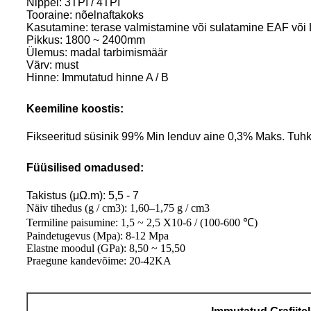
Nippel: 3TPI / 4TPI
Tooraine: nõelnaftakoks
Kasutamine: terase valmistamine või sulatamine EAF või
Pikkus: 1800 ~ 2400mm
Ülemus: madal tarbimismäär
Värv: must
Hinne: Immutatud hinne A / B
Keemiline koostis:
Fikseeritud süsinik 99% Min lenduv aine 0,3% Maks. Tuh
Füüsilised omadused:
Takistus (μΩ.m): 5,5 - 7
Näiv tihedus (g / cm3): 1,60–1,75 g / cm3
Termiline paisumine: 1,5 ~ 2,5 X10-6 / (100-600 ℃)
Paindetugevus (Mpa): 8-12 Mpa
Elastne moodul (GPa): 8,50 ~ 15,50
Praegune kandevõime: 20-42KA