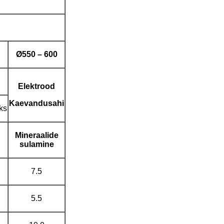
Ø
550
–
600
Elektrood
Kaevandusahi
ks
Mineraalide
sulamine
7.5
5.5