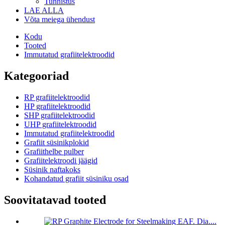
Tunnistus
LAE ALLA
Võta meiega ühendust
Kodu
Tooted
Immutatud grafiitelektroodid
Kategooriad
RP grafiitelektroodid
HP grafiitelektroodid
SHP grafiitelektroodid
UHP grafiitelektroodid
Immutatud grafiitelektroodid
Grafiit süsinikplokid
Grafiithelbe pulber
Grafiitelektroodi jäägid
Süsinik naftakoks
Kohandatud grafiit süsiniku osad
Soovitatavad tooted